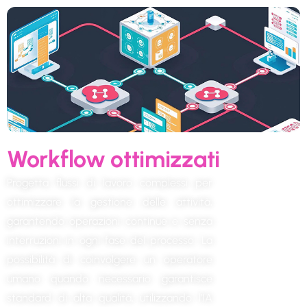
Workflow ottimizzati
Progetta flussi di lavoro complessi per
ottimizzare la gestione delle attività,
garantendo operazioni continue e senza
interruzioni in ogni fase del processo. La
possibilità di coinvolgere un operatore
umano quando necessario garantisce
standard di alta qualità, utilizzando l’IA